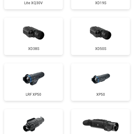
Lite XQ30V
XD19S
XD38S
XD50S
LRF XP50
XP50