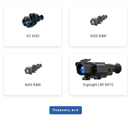
G3 3x50
3x50 B&W
4x60 B&W
Digisight LRF N970