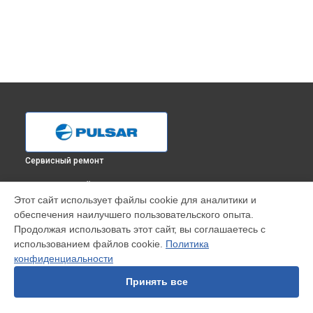
Сервисный ремонт
ВЫБЕРИ СВОЙ ГОРОД
Этот сайт использует файлы cookie для аналитики и
Замена аккумулятора прицела ночного видения N770
обеспечения наилучшего пользовательского опыта.
Pulsar в
Краснодаре
Продолжая использовать этот сайт, вы соглашаетесь с
Замена аккумулятора прицела ночного видения N770
использованием файлов cookie.
Политика
Pulsar в
Ростове-на-Дону
конфиденциальности
Замена аккумулятора прицела ночного видения N770
Pulsar в
Нижнем Новгороде
Принять все
Замена аккумулятора прицела ночного видения N770
Pulsar в
Новосибирске