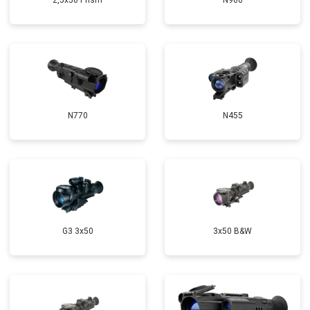
2,5x50 Prism
N960
N770
N455
G3 3x50
3x50 B&W