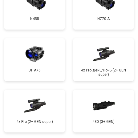
N455
N770 А
DF A75
4x Pro День/Ночь (2+ GEN
super)
4x Pro (2+ GEN super)
430 (3+ GEN)