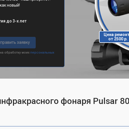
 как новый!
ия до 3-х лет
Цена ремон
от 2500 р.
править заявку
 на обработку моих
персональных
инфракрасного фонаря Pulsar 8