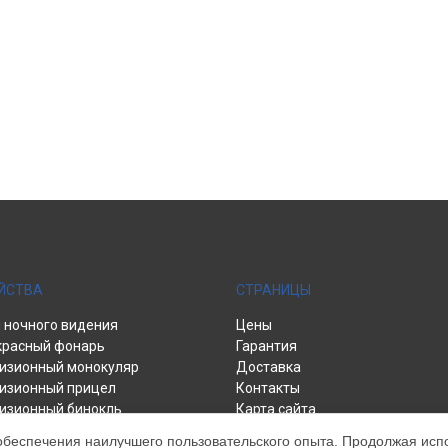
ЙСТВА
СТРАНИЦЫ
 ночного видения
Цены
расный фонарь
Гарантия
изионный монокуляр
Доставка
изионный прицел
Контакты
изионный бинокль
Карта сайта
обеспечения наилучшего пользовательского опыта. Продолжая испол