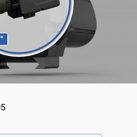
та
05